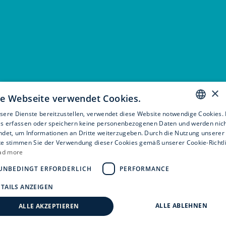
×
Eßlinger Zeitung
Mitteldeutsche
Sächsische
se Webseite verwendet Cookies.
DEMO
Zeitung DEMO
Zeitung DEMO
ere Dienste bereitzustellen, verwendet diese Website notwendige Cookies.
ENGLISH
s erfassen oder speichern keine personenbezogenen Daten und werden nic
det, um Informationen an Dritte weiterzugeben. Durch die Nutzung unserer
GERMAN
e stimmen Sie der Verwendung dieser Cookies gemäß unserer Cookie-Richtl
ad more
UNBEDINGT ERFORDERLICH
PERFORMANCE
TAILS ANZEIGEN
ALLE ABLEHNEN
ALLE AKZEPTIEREN
Dresdner
Oberösterreichische
Das Parlament
Morgenpost
Nachrichten
DEMO