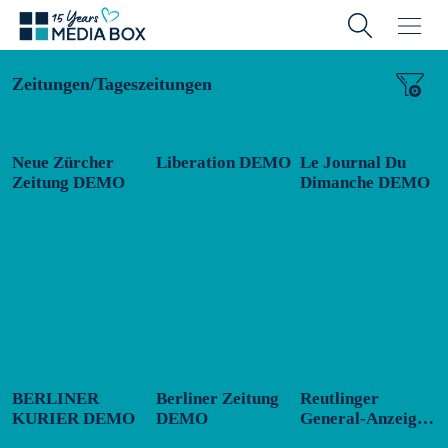
Zeitungen/
Tageszeitungen
Neue Zürcher
Liberation DEMO
Le Journal Du
Zeitung DEMO
Dimanche DEMO
BERLINER
Berliner Zeitung
Reutlinger
KURIER DEMO
DEMO
General-Anzeiger
DEMO